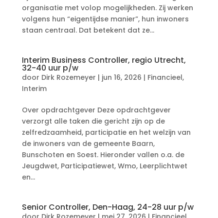
organisatie met volop mogelijkheden. Zij werken
volgens hun “eigentijdse manier”, hun inwoners
staan centraal. Dat betekent dat ze...
Interim Business Controller, regio Utrecht,
32-40 uur p/w
door
Dirk Rozemeyer
|
jun 16, 2026
|
Financieel
,
Interim
Over opdrachtgever Deze opdrachtgever
verzorgt alle taken die gericht zijn op de
zelfredzaamheid, participatie en het welzijn van
de inwoners van de gemeente Baarn,
Bunschoten en Soest. Hieronder vallen o.a. de
Jeugdwet, Participatiewet, Wmo, Leerplichtwet
en...
Senior Controller, Den-Haag, 24-28 uur p/w
door
Dirk Rozemeyer
|
mei 27, 2026
|
Financieel
,