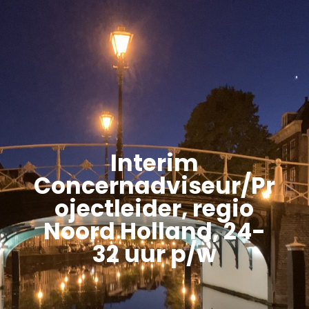
Interim
Concernadviseur/Pr
ojectleider, regio
Noord Holland, 24-
32 uur p/w