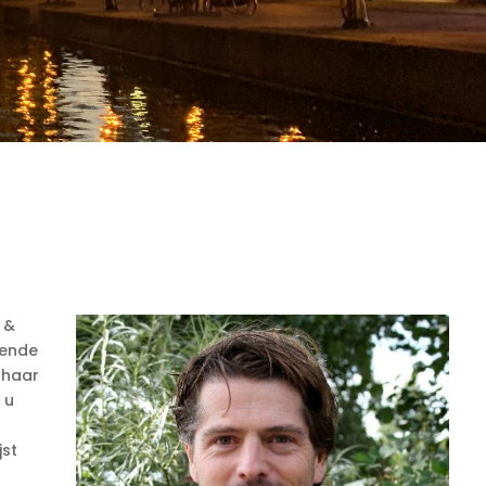
 &
lende
 haar
 u
jst