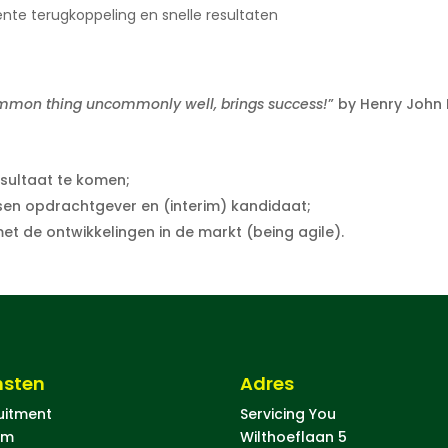
nte terugkoppeling en snelle resultaten
mmon thing uncommonly well, brings success!
” by Henry John 
resultaat te komen;
sen opdrachtgever en (interim) kandidaat;
 de ontwikkelingen in de markt (being agile).
nsten
Adres
uitment
Servicing You
im
Wilthoeflaan 5