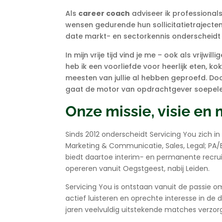
Als
career coach
adviseer ik professionals
wensen gedurende hun sollicitatietrajecte
date markt- en sectorkennis onderscheidt mi
In mijn vrije tijd vind je me – ook als vrijw
heb ik een voorliefde voor heerlijk eten, kok
meesten van jullie al hebben geproefd.
Doo
gaat de motor van opdrachtgever soepele
Onze missie, visie en
Sinds 2012 onderscheidt Servicing You zich i
Marketing & Communicatie, Sales, Legal; PA/
biedt daartoe interim- en permanente recrui
opereren vanuit Oegstgeest, nabij Leiden.
Servicing You is ontstaan vanuit de passie o
actief luisteren en oprechte interesse in de
jaren veelvuldig uitstekende matches verzor