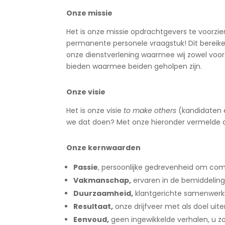
Onze missie
Het is onze missie opdrachtgevers te voorzien
permanente personele vraagstuk! Dit bereiken
onze dienstverlening waarmee wij zowel voo
bieden waarmee beiden geholpen zijn.
Onze visie
Het is onze visie
to make others
(kandidaten 
we dat doen? Met onze hieronder vermelde du
Onze kernwaarden
Passie
, persoonlijke gedrevenheid om co
Vakmanschap,
ervaren in de bemiddeling
Duurzaamheid,
klantgerichte samenwerki
Resultaat,
onze drijfveer met als doel ui
Eenvoud,
geen ingewikkelde verhalen, u zo