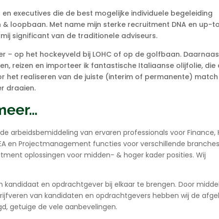
 en executives die de best mogelijke individuele begeleiding
n & loopbaan. Met name mijn sterke recruitment DNA en up-t
j significant van de traditionele adviseurs.
illiger – op het hockeyveld bij LOHC of op de golfbaan. Daarnaas
en, reizen en importeer ik fantastische Italiaanse olijfolie, die
r het realiseren van de juiste (interim of permanente) match
r draaien.
 meer…
n de arbeidsbemiddeling van ervaren professionals voor Finance, 
EA en Projectmanagement functies voor verschillende branches.
tment oplossingen voor midden- & hoger kader posities. Wij
m kandidaat en opdrachtgever bij elkaar te brengen. Door midde
 drijfveren van kandidaten en opdrachtgevers hebben wij de afg
gd, getuige de vele
aanbevelingen
.