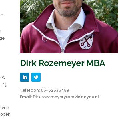
o-
t
 de
Dirk Rozemeyer MBA
HR,
 Zij
Telefoon:
06-52636489
Email:
Dirk.rozemeyer@servicingyou.nl
l van
elopen