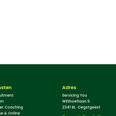
nsten
Adres
uitment
Servicing You
im
Wilthoeflaan 5
er Coaching
2341 BL Oegstgeest
ne & Online