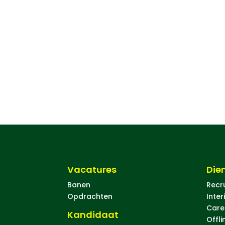
Vacatures
Die
Banen
Recr
Opdrachten
Inter
Care
Kandidaat
Offli