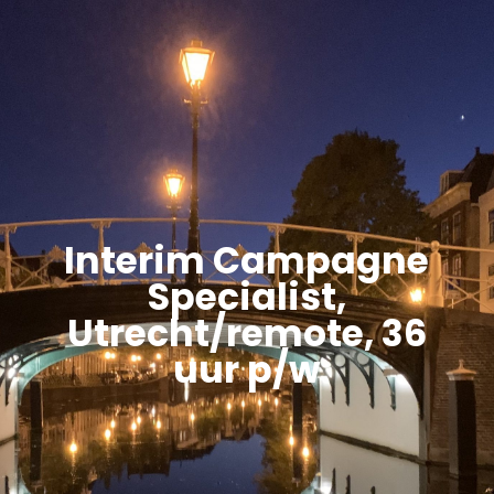
Interim Campagne
Specialist,
Utrecht/remote, 36
uur p/w