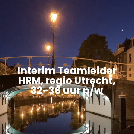
Interim Teamleider
HRM, regio Utrecht,
32-36 uur p/w